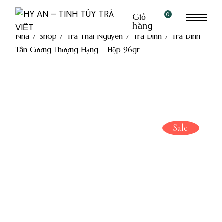
0
Giỏ
hàng
Nhà
Shop
Trà Thái Nguyên
Trà Đinh
Trà Đinh
Tân Cương Thượng Hạng – Hộp 96gr
Sale