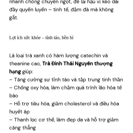
nhanh chóng chuyển ngọt, để lại hậu vị kéo dài
đầy quyến luyến – tinh tế, đậm đà mà không
gắt.
Lợi ích sức khỏe – tỉnh táo, bền bỉ
Là loại trà xanh có hàm lượng catechin và
theanine cao,
Trà Đinh Thái Nguyên thượng
hạng
giúp:
– Tăng cường sự tỉnh táo và tập trung tinh thần
– Chống oxy hóa, làm chậm quá trình lão hóa tế
bào
– Hỗ trợ tiêu hóa, giảm cholesterol và điều hòa
huyết áp
– Thanh lọc cơ thể, làm đẹp da và hỗ trợ giảm
căng thẳng