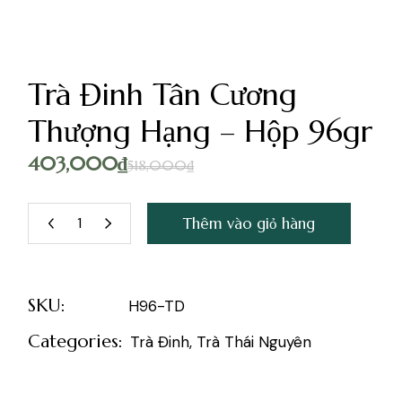
Trà Đinh Tân Cương
Thượng Hạng – Hộp 96gr
403,000
₫
518,000
₫
Thêm vào giỏ hàng
SKU:
H96-TD
Categories:
Trà Đinh
,
Trà Thái Nguyên