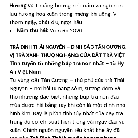
Hương vị:
Thoảng hương nếp cẩm và ngô non,
lưu hương hoa xuân trong miệng khi uống. Vị
thơm ngậy, chát dịu, ngọt hậu
Năm thu hái:
Vụ xuân 2026
TRÀ ĐINH THÁI NGUYÊN – ĐỈNH SẮC TÂN CƯƠNG,
VỊ TRÀ XANH THƯỢNG HẠNG CỦA ĐẤT TRÀ VIỆT
Tinh tuyển từ những búp trà non nhất – từ Hy
An Việt Nam
Từ vùng đất Tân Cương – thủ phủ của trà Thái
Nguyên – nơi hội tụ nắng sớm, sương đêm và
thổ nhưỡng đặc biệt, những búp trà non đầu
mùa được hái bằng tay khi còn là một đỉnh nhỏ
hình kim. Đây là phần tinh túy nhất của cây trà
trung du cổ, chỉ xuất hiện trong vài ngày đầu vụ
xuân. Chính nguồn nguyên liệu khắt khe ấy đã