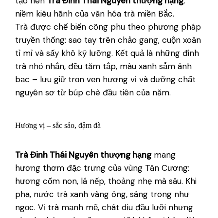
tạo nên
Trà Đinh Thái Nguyên thượng hạng
,
niềm kiêu hãnh của văn hóa trà miền Bắc.
Trà được chế biến công phu theo phương pháp
truyền thống: sao tay trên chảo gang, cuộn xoăn
tỉ mỉ và sấy khô kỹ lưỡng. Kết quả là những đinh
trà nhỏ nhắn, đều tăm tắp, màu xanh sẫm ánh
bạc – lưu giữ trọn vẹn hương vị và dưỡng chất
nguyên sơ từ búp chè đầu tiên của năm.
Hương vị – sắc sảo, đậm đà
Trà Đinh Thái Nguyên thượng hạng
mang
hương thơm đặc trưng của vùng Tân Cương:
hương cốm non, lá nếp, thoảng nhẹ mà sâu. Khi
pha, nước trà xanh vàng óng, sáng trong như
ngọc. Vị trà mạnh mẽ, chát dịu đầu lưỡi nhưng