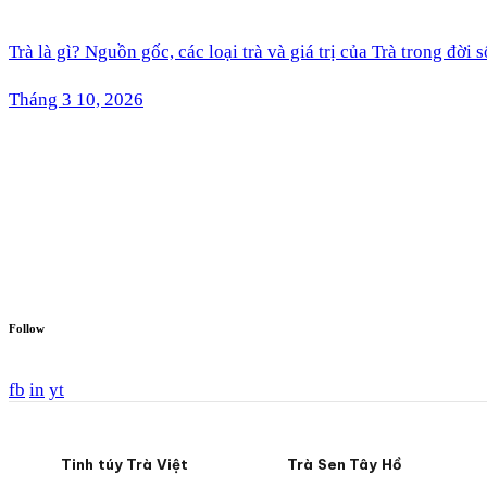
Trà là gì? Nguồn gốc, các loại trà và giá trị của Trà trong đời 
Tháng 3 10, 2026
Follow
fb
in
yt
Tinh túy Trà Việt
Trà Sen Tây Hồ