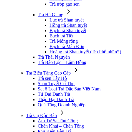
Trà ướp gạo sen
Trà Hà Giang
Lục trà Shan tuyết
Hồng trà Shan tuyết
Bạch trà Shan tuyết
Bạch trà Tiên
Trà Móng rồng
Bạch trà Mẫu Đơn
Hoàng trà Shan tuyết (Trà Phổ nhĩ rời)
Trà Thái Nguyên
Trà Bảo Lộc – Lâm Đồng
Trà Biếu Tặng Cao Cấp
Trà sen Tây Hồ
Shan Tuyết Cổ Thụ
Set 6 Loại Trà Đặc Sản Việt Nam
Tứ Đại Danh Trà
Thập Đại Danh Trà
Quà Tặng Doanh Nghiệp
Trà Cụ Độc Bản
Ấm Tử Sa Thủ Công
Chén Khải – Chén Tống
Phụ Kiện Bàn Trà