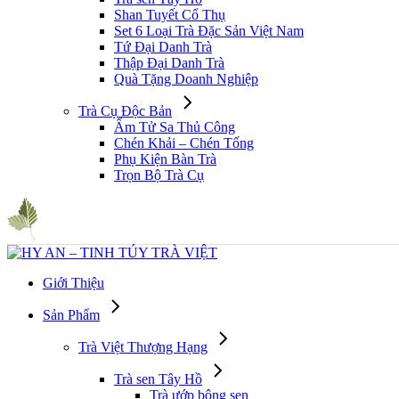
Shan Tuyết Cổ Thụ
Set 6 Loại Trà Đặc Sản Việt Nam
Tứ Đại Danh Trà
Thập Đại Danh Trà
Quà Tặng Doanh Nghiệp
Trà Cụ Độc Bản
Ấm Tử Sa Thủ Công
Chén Khải – Chén Tống
Phụ Kiện Bàn Trà
Trọn Bộ Trà Cụ
Giới Thiệu
Sản Phẩm
Trà Việt Thượng Hạng
Trà sen Tây Hồ
Trà ướp bông sen