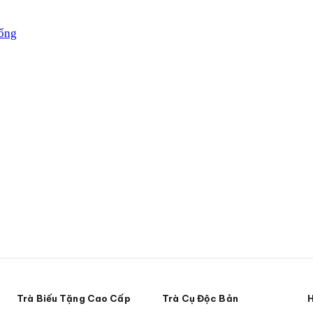
sống
Trà Biếu Tặng Cao Cấp
Trà Cụ Độc Bản
H