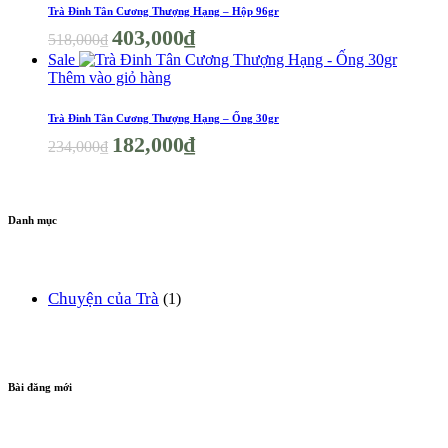
Trà Đinh Tân Cương Thượng Hạng – Hộp 96gr
Giá
Giá
403,000
₫
518,000
₫
gốc
hiện
Sale
là:
tại
Thêm vào giỏ hàng
518,000₫.
là:
403,000₫.
Trà Đinh Tân Cương Thượng Hạng – Ống 30gr
Giá
Giá
182,000
₫
234,000
₫
gốc
hiện
là:
tại
234,000₫.
là:
182,000₫.
Danh mục
Chuyện của Trà
(1)
Bài đăng mới