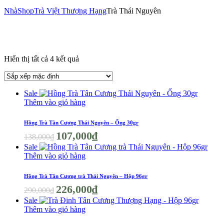
Nhà
Shop
Trà Việt Thượng Hạng
Trà Thái Nguyên
Hiển thị tất cả 4 kết quả
Sale
Thêm vào giỏ hàng
Hồng Trà Tân Cương Thái Nguyên – Ống 30gr
Giá
Giá
107,000
₫
138,000
₫
gốc
hiện
Sale
là:
tại
Thêm vào giỏ hàng
138,000₫.
là:
107,000₫.
Hồng Trà Tân Cương trà Thái Nguyên – Hộp 96gr
Giá
Giá
226,000
₫
290,000
₫
gốc
hiện
Sale
là:
tại
Thêm vào giỏ hàng
290,000₫.
là:
226,000₫.