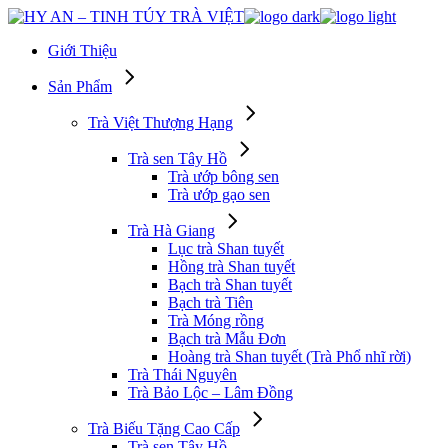
Skip
to
Giới Thiệu
the
content
Sản Phẩm
Trà Việt Thượng Hạng
Trà sen Tây Hồ
Trà ướp bông sen
Trà ướp gạo sen
Trà Hà Giang
Lục trà Shan tuyết
Hồng trà Shan tuyết
Bạch trà Shan tuyết
Bạch trà Tiên
Trà Móng rồng
Bạch trà Mẫu Đơn
Hoàng trà Shan tuyết (Trà Phổ nhĩ rời)
Trà Thái Nguyên
Trà Bảo Lộc – Lâm Đồng
Trà Biếu Tặng Cao Cấp
Trà sen Tây Hồ