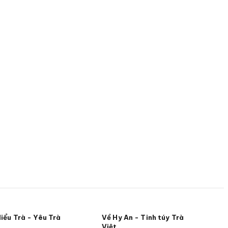
iểu Trà - Yêu Trà
Về Hy An - Tinh túy Trà
Việt