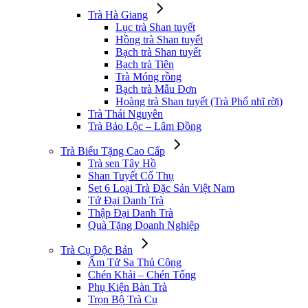
Trà Hà Giang
Lục trà Shan tuyết
Hồng trà Shan tuyết
Bạch trà Shan tuyết
Bạch trà Tiên
Trà Móng rồng
Bạch trà Mẫu Đơn
Hoàng trà Shan tuyết (Trà Phổ nhĩ rời)
Trà Thái Nguyên
Trà Bảo Lộc – Lâm Đồng
Trà Biếu Tặng Cao Cấp
Trà sen Tây Hồ
Shan Tuyết Cổ Thụ
Set 6 Loại Trà Đặc Sản Việt Nam
Tứ Đại Danh Trà
Thập Đại Danh Trà
Quà Tặng Doanh Nghiệp
Trà Cụ Độc Bản
Ấm Tử Sa Thủ Công
Chén Khải – Chén Tống
Phụ Kiện Bàn Trà
Trọn Bộ Trà Cụ