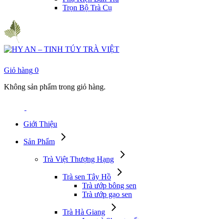
Trọn Bộ Trà Cụ
Giỏ hàng
0
Không sản phẩm trong giỏ hàng.
Giới Thiệu
Sản Phẩm
Trà Việt Thượng Hạng
Trà sen Tây Hồ
Trà ướp bông sen
Trà ướp gạo sen
Trà Hà Giang