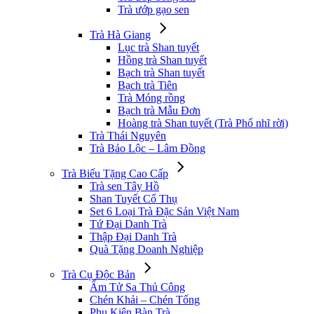
Trà ướp gạo sen
Trà Hà Giang
Lục trà Shan tuyết
Hồng trà Shan tuyết
Bạch trà Shan tuyết
Bạch trà Tiên
Trà Móng rồng
Bạch trà Mẫu Đơn
Hoàng trà Shan tuyết (Trà Phổ nhĩ rời)
Trà Thái Nguyên
Trà Bảo Lộc – Lâm Đồng
Trà Biếu Tặng Cao Cấp
Trà sen Tây Hồ
Shan Tuyết Cổ Thụ
Set 6 Loại Trà Đặc Sản Việt Nam
Tứ Đại Danh Trà
Thập Đại Danh Trà
Quà Tặng Doanh Nghiệp
Trà Cụ Độc Bản
Ấm Tử Sa Thủ Công
Chén Khải – Chén Tống
Phụ Kiện Bàn Trà