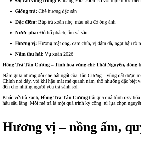
Độ cao vùng trồng:
Khoảng 300–500m so với mực nước biển
Giống trà:
Chè hương đặc sản
Đặc điểm:
Búp trà xoăn nhẹ, màu nâu đỏ óng ánh
Nước pha:
Đỏ hổ phách, ấm và sâu
Hương vị:
Hương mật ong, cam chín, vị đậm đà, ngọt hậu rõ n
Năm thu hái:
Vụ xuân 2026
Hồng Trà Tân Cương – Tinh hoa vùng chè Thái Nguyên, dòng t
Nằm giữa những đồi chè bát ngát của Tân Cương – vùng đất được mệnh
Chính nơi đây, với khí hậu mát mẻ quanh năm, thổ nhưỡng đặc biệt v
đến cho những người yêu trà sành sỏi.
Khác với trà xanh,
Hồng Trà Tân Cương
trải qua quá trình oxy hóa
hậu sâu lắng. Mỗi mẻ trà là một quá trình kỳ công: từ lựa chọn nguyê
Hương vị – nồng ấm, qu