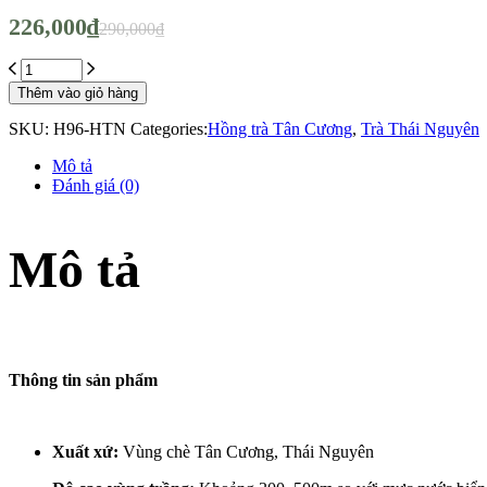
Giá
Giá
226,000
₫
290,000
₫
gốc
hiện
là:
tại
Hồng
290,000₫.
là:
Trà
Thêm vào giỏ hàng
226,000₫.
Tân
Cương
SKU:
H96-HTN
Categories:
Hồng trà Tân Cương
,
Trà Thái Nguyên
trà
Thái
Mô tả
Nguyên
Đánh giá (0)
-
Hộp
96gr
Mô tả
quantity
Thông tin sản phẩm
Xuất xứ:
Vùng chè Tân Cương, Thái Nguyên