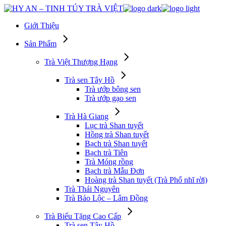
Skip
to
Giới Thiệu
the
content
Sản Phẩm
Trà Việt Thượng Hạng
Trà sen Tây Hồ
Trà ướp bông sen
Trà ướp gạo sen
Trà Hà Giang
Lục trà Shan tuyết
Hồng trà Shan tuyết
Bạch trà Shan tuyết
Bạch trà Tiên
Trà Móng rồng
Bạch trà Mẫu Đơn
Hoàng trà Shan tuyết (Trà Phổ nhĩ rời)
Trà Thái Nguyên
Trà Bảo Lộc – Lâm Đồng
Trà Biếu Tặng Cao Cấp
Trà sen Tây Hồ