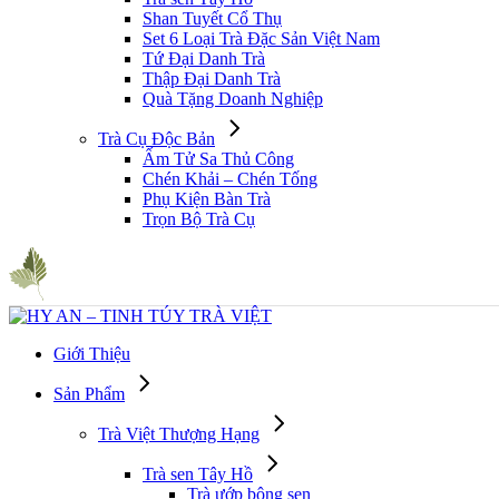
Shan Tuyết Cổ Thụ
Set 6 Loại Trà Đặc Sản Việt Nam
Tứ Đại Danh Trà
Thập Đại Danh Trà
Quà Tặng Doanh Nghiệp
Trà Cụ Độc Bản
Ấm Tử Sa Thủ Công
Chén Khải – Chén Tống
Phụ Kiện Bàn Trà
Trọn Bộ Trà Cụ
Giới Thiệu
Sản Phẩm
Trà Việt Thượng Hạng
Trà sen Tây Hồ
Trà ướp bông sen