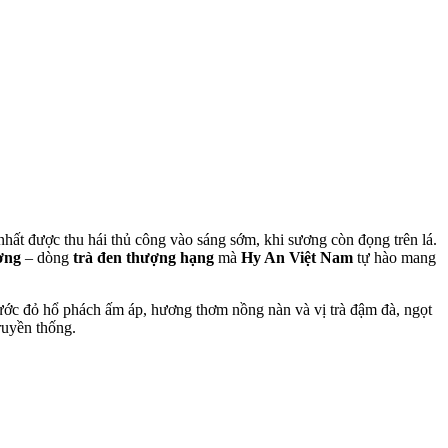
ất được thu hái thủ công vào sáng sớm, khi sương còn đọng trên lá.
ơng
– dòng
trà đen thượng hạng
mà
Hy An Việt Nam
tự hào mang
c nước đỏ hổ phách ấm áp, hương thơm nồng nàn và vị trà đậm đà, ngọt
ruyền thống.