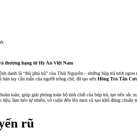
ét
rà thượng hạng từ Hy An Việt Nam
 danh là “thủ phủ trà” của Thái Nguyên – những búp trà tươi ngon nh
à bàn tay cần mẫn của người trồng chè, đã tạo nên
Hồng Trà Tân Cư
 hoàn toàn, giúp giải phóng toàn bộ tinh chất của búp trà, tạo nên sắ
n liệu, làm héo tự nhiên, vò cuộn đến lên men và sao khô đúng chuẩn t
yến rũ