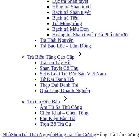
Lục trà Shan tuyết
Hồng trà Shan tuyết
Bạch trà Shan tuyết
Bạch trà Tiên
Trà Móng rồng
Bạch trà Mẫu Đơn
Hoàng trà Shan tuyết (Trà Phổ nhĩ rời)
Trà Thái Nguyên
Trà Bảo Lộc – Lâm Đồng
Trà Biếu Tặng Cao Cấp
Trà sen Tây Hồ
Shan Tuyết Cổ Thụ
Set 6 Loại Trà Đặc Sản Việt Nam
Tứ Đại Danh Trà
Thập Đại Danh Trà
Quà Tặng Doanh Nghiệp
Trà Cụ Độc Bản
Ấm Tử Sa Thủ Công
Chén Khải – Chén Tống
Phụ Kiện Bàn Trà
Trọn Bộ Trà Cụ
Nhà
Shop
Trà Thái Nguyên
Hồng trà Tân Cương
Hồng Trà Tân Cương 